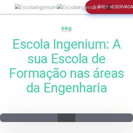
Skip
Skip
ÁREA RESERVAD
Toggle
links
to
Published
navigation
primary
on:
navigation
blog
Skip
Escola Ingenium: A
to
content
sua Escola de
Formação nas áreas
da Engenharia
Post