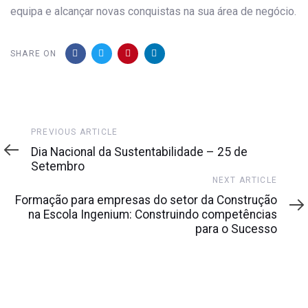
equipa e alcançar novas conquistas na sua área de negócio.
SHARE ON
Previous
PREVIOUS ARTICLE
Article
Dia Nacional da Sustentabilidade – 25 de
Setembro
Next
NEXT ARTICLE
Article
Formação para empresas do setor da Construção
na Escola Ingenium: Construindo competências
para o Sucesso