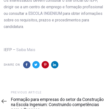
Os interessados devem consultar o site oficial do IEFP,
dirigir-se a um centro de emprego e formação profissional
ou consultar a
ESCOLA INGENIUM
para obter informações
sobre os requisitos, prazos e procedimentos para
candidatura.
IEFP –
Saiba Mais
SHARE ON
Previous
PREVIOUS ARTICLE
Article
Formação para empresas do setor da Construção
na Escola Ingenium: Construindo competências