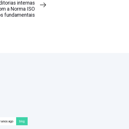
itorias internas
om a Norma ISO
os fundamentais
3 anos ago
blog