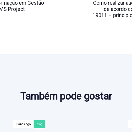
Article
ormação em Gestão
Como realizar aud
 MS Project
de acordo c
19011 – princípi
Também pode gostar
3 anos ago
blog