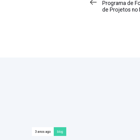
Article
Programa de F
de Projetos no
3 anos ago
blog