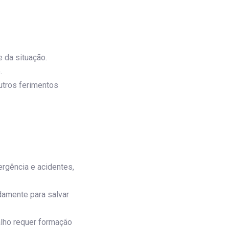
e da situação.
.
outros ferimentos
rgência e acidentes,
damente para salvar
alho requer formação