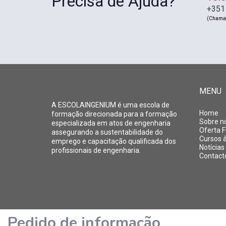
Precisa de Ajuda?
+351
(Chamad
MENU
A ESCOLAINGENIUM é uma escola de
Home
formação direcionada para a formação
Sobre n
especializada em atos de engenharia
Oferta 
assegurando a sustentabilidade do
Cursos 
emprego e capacitação qualificada dos
Notícias
profissionais de engenharia.
Contact
Pedido de informação