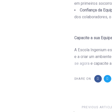
em primeiros socorro
Confiança da Equi
dos colaboradores, o
Capacite a sua Equi
A Escola Ingenium es
e a criar um ambiente
se agora
e capacite a
SHARE ON
Previous
PREVIOUS ARTICL