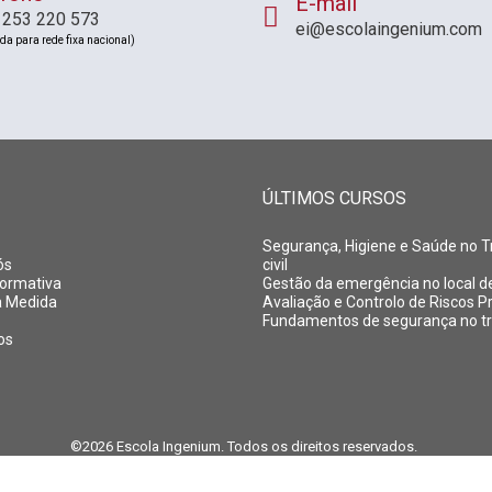
E-mail
 253 220 573
ei@escolaingenium.com
a para rede fixa nacional)
ÚLTIMOS CURSOS
Segurança, Higiene e Saúde no T
ós
civil
Formativa
Gestão da emergência no local d
à Medida
Avaliação e Controlo de Riscos Pr
Fundamentos de segurança no t
os
©2026 Escola Ingenium. Todos os direitos reservados.