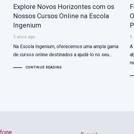
Explore Novos Horizontes com os
F
Nossos Cursos Online na Escola
O
Ingenium
P
3 anos ago
3
Na Escola Ingenium, oferecemos uma ampla gama
A
de cursos online destinados a ajudá-lo no seu...
a
n
CONTINUE READING
efone