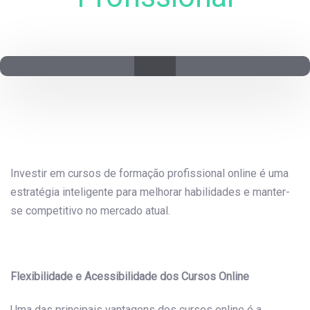
Post
navigation
Investir em cursos de formação profissional online é uma
estratégia inteligente para melhorar habilidades e manter-
se competitivo no mercado atual.
Flexibilidade e Acessibilidade dos Cursos Online
Uma das principais vantagens dos cursos online é a