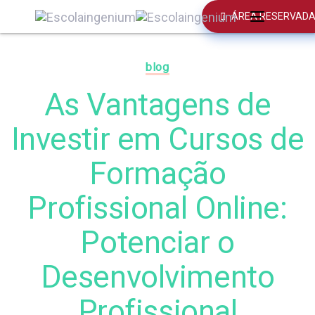
Skip
Skip
ÁREA RESERVAD
Toggle
links
to
Published
navigation
primary
on:
navigation
blog
Skip
As Vantagens de
to
content
Investir em Cursos de
Formação
Profissional Online:
Potenciar o
Desenvolvimento
Profissional