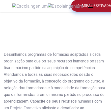
Skip
Skip
ÁREA RESERVAD
Toggle
links
to
navigation
primary
navigation
Skip
to
content
Desenhámos programas de formação adaptados a cada
organização para que os seus recursos humanos possam
tirar o máximo partido na aquisição de competências.
Atendemos a todas as suas necessidades desde o
objetivo da formação, à conceção do programa do curso, à
seleção dos formadores e à modalidade da formação para
que os formandos tirem o máximo partido no processo de
aprendizagem. Capacite os seus recursos humanos com
um
Projeto Formativo
aliciante e desafiador ao