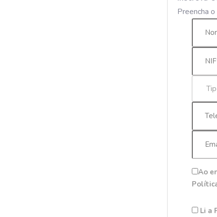
Preencha o 
Ao en
Polític
Li a 