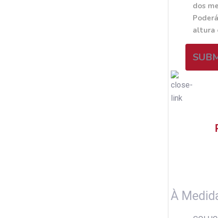
dos me
Poderá
altura
SUB
À Medid