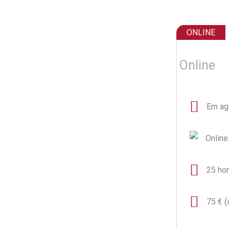
ONLINE
Online
Em ag
Online
25 ho
75 € (