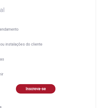
al
endamento
 ou instalações do cliente
ras
nir
Inscreva-se
e