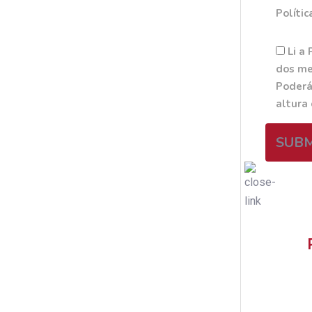
Polític
Li a 
dos me
Poderá
altura
SUB