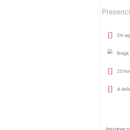
Presenci
Em ag
Braga,
25 ho
A defi
Inscreva-s