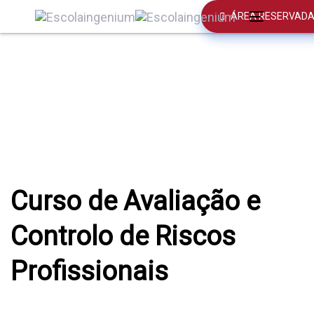
Skip
Skip
ÁREA RESERVAD
Toggle
links
to
navigation
primary
navigation
Skip
to
content
Curso de Avaliação e
Controlo de Riscos
Profissionais