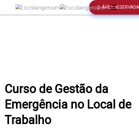
Skip
Skip
ÁREA RESERVAD
Toggle
links
to
navigation
primary
navigation
Skip
to
content
Curso de Gestão da
Emergência no Local de
Trabalho