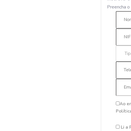
Preencha o 
Ao en
Polític
Li a 