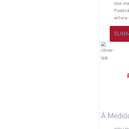
dos me
Poderá
altura
SUB
À Medid