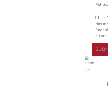
Polític
Li a 
dos me
Poderá
altura
SUB