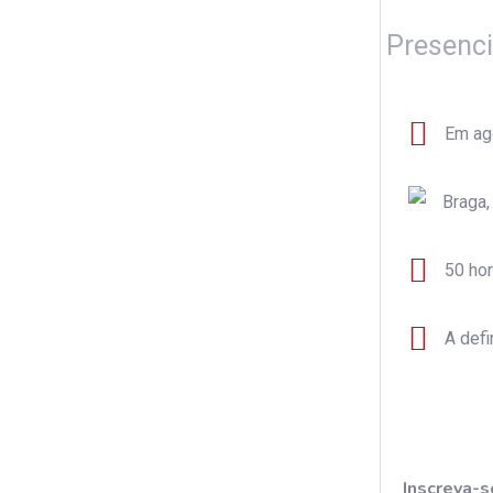
Presenci
Em ag
Braga,
50 ho
A defi
Inscreva-s