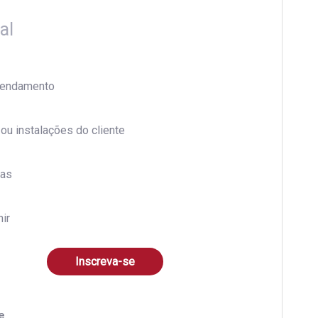
al
endamento
 ou instalações do cliente
ras
nir
Inscreva-se
e