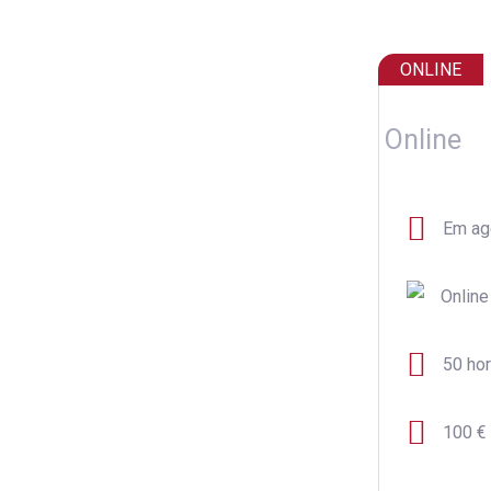
ONLINE
Online
Em ag
Online
50 ho
100 € 